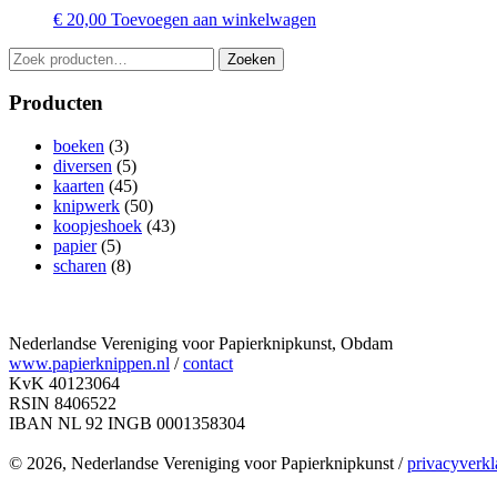
€
20,00
Toevoegen aan winkelwagen
Zoeken
Zoeken
naar:
Producten
boeken
(3)
diversen
(5)
kaarten
(45)
knipwerk
(50)
koopjeshoek
(43)
papier
(5)
scharen
(8)
Nederlandse Vereniging voor Papierknipkunst, Obdam
www.papierknippen.nl
/
contact
KvK 40123064
RSIN 8406522
IBAN NL 92 INGB 0001358304
© 2026, Nederlandse Vereniging voor Papierknipkunst /
privacyverkl