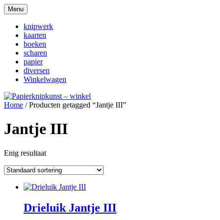
Ga
Menu
naar
Papierknipkunst – winkel
de
knipwerk
inhoud
kaarten
boeken
scharen
papier
diversen
Winkelwagen
Home
/ Producten getagged “Jantje III”
Jantje III
Enig resultaat
Drieluik Jantje III